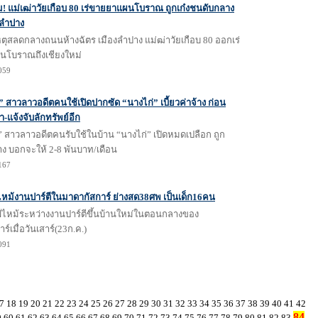
ม! แม่เฒ่าวัยเกือบ 80 เร่ขายยาแผนโบราณ ถูกเก๋งชนดับกลาง
ลำปาง
ิเหตุสลดกลางถนนห้างฉัตร เมืองลำปาง แม่ฒ่าวัยเกือบ 80 ออกเร่
โบราณถึงเชียงใหม่
1059
 สาวลาวอดีตคนใช้เปิดปากซัด “นางไก่” เบี้ยวค่าจ้าง ก่อน
-แจ้งจับลักทรัพย์อีก
 สาวลาวอดีตคนรับใช้ในบ้าน “นางไก่” เปิดหมดเปลือก ถูก
จ้าง บอกจะให้ 2-8 พันบาท/เดือน
1167
หม้งานปาร์ตีในมาดากัสการ์ ย่างสด38ศพ เป็นเด็ก16คน
ไฟไหม้ระหว่างงานปาร์ตีขึ้นบ้านใหม่ในตอนกลางของ
ร์เมื่อวันเสาร์(23ก.ค.)
1091
7
18
19
20
21
22
23
24
25
26
27
28
29
30
31
32
33
34
35
36
37
38
39
40
41
42
84
9
60
61
62
63
64
65
66
67
68
69
70
71
72
73
74
75
76
77
78
79
80
81
82
83