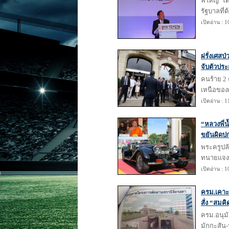
พี่ใหญ่“
รัฐบาลที่
เปิดอ่าน : 
ฝรั่งเศสป
จับตัวประ
คนร้าย 2
เหนือของฝร
เปิดอ่าน : 
“หลวงพี่น
ขยันผิดปก
พระครูปลั
ทนายแจง
เปิดอ่าน : 
ครม.เคาะ 
สั่ง “สม
ครม.อนุมั
มักกะสัน