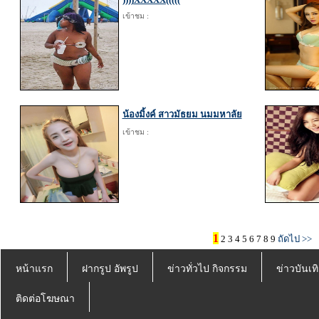
เข้าชม :
น้องมิ้งค์ สาวมัธยม นมมหาลัย
เข้าชม :
1
2
3
4
5
6
7
8
9
ถัดไป >>
หน้าแรก
ฝากรูป อัพรูป
ข่าวทั่วไป กิจกรรม
ข่าวบันเทิ
ติดต่อโฆษณา