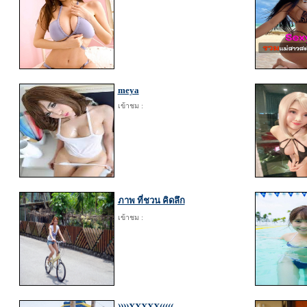
meya
เข้าชม :
ภาพ ที่ชวน คิดลึก
เข้าชม :
))))XXXXX(((((