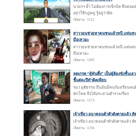
นายกฯ ย้ำ ไม่ต้องการเช็กบิล สืบทอดอ
อย่าใช้กฎหมู่ รู้อยู่ว่าผิด
เปิดอ่าน : 1112
สาววอนช่วยหาคนชนแล้วหนี แฟนหน
มือเหวอะ
สาววอนช่วยหาคนชนแล้วหนี แฟนหน
มือเหวอะ
เปิดอ่าน : 1393
ลดเกรด “ผู้พันตึ๋ง” เป็นผู้ต้องขังชั้นเ
ชี้แต่ละปีทำผิดเพียบ
รมว.ยุติธรรม ยืนยันมีคนร้องเรียนพฤติ
พักโทษ จึงได้ประสานตำรวจเรียก
เปิดอ่าน : 1173
เจ้าเขียว อนาคอนด้าตัวดังตายแล้ว ส
เจ้าเขียว อนาคอนด้าตัวดังตายแล้ว ส
เปิดอ่าน : 1256