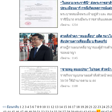
“ในหลวง-พระราชินี” ส่งพระราชสาส
ปธน.เมียนมาร์ กรณีเกิดเหตุการณ์แผ
พระบาทสมเด็จพระเจ้าอยู่หัว และ สม
ราชินีนาถ ทรงมีพระราชสาส์นแสดง
เปิดอ่าน : 1254
ศาลสั่งจำคุก “หมอเลี้ยบ” อดีต รมว.ไ
สัมปทานดาวเทียมเอื้อ บ.ชินคอร์ป
ศาลฎีกาแผนกคดีอาญาของผู้ดำรงตำแหน
รอลงอาญา
เปิดอ่าน : 1145
“ชายหมู-หมอเปรม” ไม่รอด! หัวหน้า 
ราชกิจจานุเบกษาเผยคำสั่งหัวหน้าคณ
50/59 ใช้อำนาจตาม ม.44
เปิดอ่าน : 1108
<< ย้อนกลับ
1
2
3
4
5
6
7
8
9
10
11
12
13
14
15
16
17
18
19
20
21
22
23
24
25
65
43
44
45
46
47
48
49
50
51
52
53
54
55
56
57
58
59
60
61
62
63
64
66
67
6