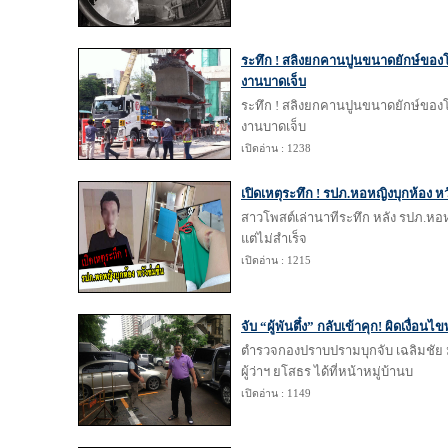
ระทึก ! สลิงยกคานปูนขนาดยักษ์ขอ
งานบาดเจ็บ
ระทึก ! สลิงยกคานปูนขนาดยักษ์ขอ
งานบาดเจ็บ
เปิดอ่าน : 1238
เปิดเหตุระทึก ! รปภ.หอหญิงบุกห้อง หว
สาวโพสต์เล่านาทีระทึก หลัง รปภ.หอหญ
แต่ไม่สำเร็จ
เปิดอ่าน : 1215
จับ “ผู้พันตึ๋ง” กลับเข้าคุก! ผิดเงื่อน
ตำรวจกองปราบปรามบุกจับ เฉลิมชัย มั
ผู้ว่าฯ ยโสธร ได้ที่หน้าหมู่บ้านบ
เปิดอ่าน : 1149