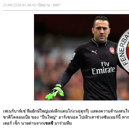
21/06/2558 01:46:02 เปิดอ่าน : 8887
เฟเนร์บาห์เช่ ทีมยักษ์ใหญ่แห่งลีกแดนไก่งวง(ตุรกี) แสดงความจำนงสนใจใน
ชาติโคลอมเบีย ของ ”ปืนใหญ่” อาร์เซน่อล ไปเฝ้าเสาช่วงซัมเมอร์นี้ หากในที
เตอร์ เช็ก นายด่านจาก
เชลซี
มาร่วมทีม