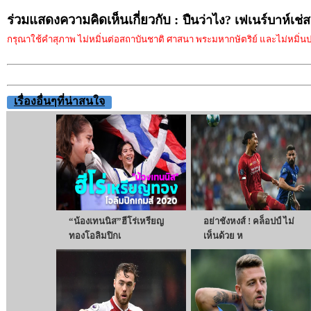
ร่วมแสดงความคิดเห็นเกี่ยวกับ :
ปืนว่าไง? เฟเนร์บาห์เช่
กรุณาใช้คำสุภาพ ไม่หมิ่นต่อสถาบันชาติ ศาสนา พระมหากษัตริย์ และไม่หมิ่นประ
เรื่องอื่นๆที่น่าสนใจ
“น้องเทนนิส”ฮีโร่เหรียญ
อย่าชังหงส์ ! คล็อปป์ ไม่
ทองโอลิมปิกเ
เห็นด้วย ห