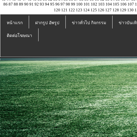
86
87
88
89
90
91
92
93
94
95
96
97
98
99
100
101
102
103
104
105
106
107
120
121
122
123
124
125
126
127
128
129
130
1
หน้าแรก
ฝากรูป อัพรูป
ข่าวทั่วไป กิจกรรม
ข่าวบันเทิ
ติดต่อโฆษณา