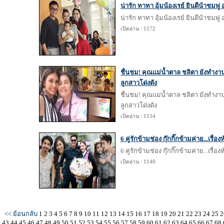
น่ารัก ทาทา อุ้มน้องเรย์ ยินดีน้าชมพู่
น่ารัก ทาทา อุ้มน้องเรย์ ยินดีน้าชมพู่
เปิดอ่าน : 1172
ชื่นชม! คุณแม่น้ำตาล ชลิตา ยังทำงาน
ลูกสาวโด่งดัง
ชื่นชม! คุณแม่น้ำตาล ชลิตา ยังทำงาน
ลูกสาวโด่งดัง
เปิดอ่าน : 1154
6 คู่รักข้ามช่อง กุ๊กกิ๊กข้ามค่าย...เรื่อง
6 คู่รักข้ามช่อง กุ๊กกิ๊กข้ามค่าย...เรื่อง
เปิดอ่าน : 1140
<< ย้อนกลับ
1
2
3
4
5
6
7
8
9
10
11
12
13
14
15
16
17
18
19
20
21
22
23
24
25
2
43
44
45
46
47
48
49
50
51
52
53
54
55
56
57
58
59
60
61
62
63
64
65
66
67
68